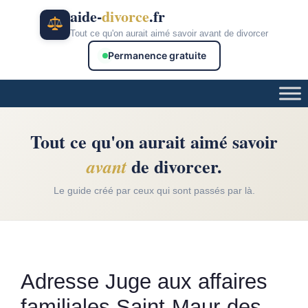
Aller
aide-
divorce
.fr
au
Tout ce qu'on aurait aimé savoir avant de divorcer
contenu
Permanence gratuite
Tout ce qu'on aurait aimé savoir
de divorcer.
avant
Le guide créé par ceux qui sont passés par là.
Adresse Juge aux affaires
familiales Saint-Maur-des-